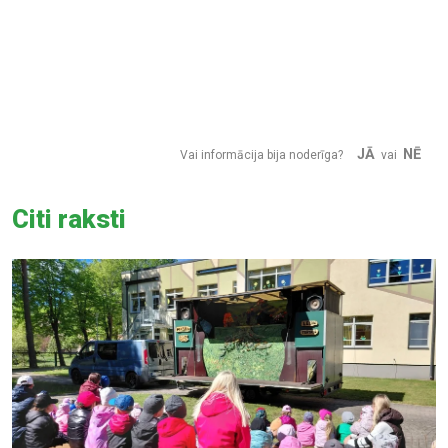
JĀ
NĒ
Vai informācija bija noderīga?
vai
Citi raksti