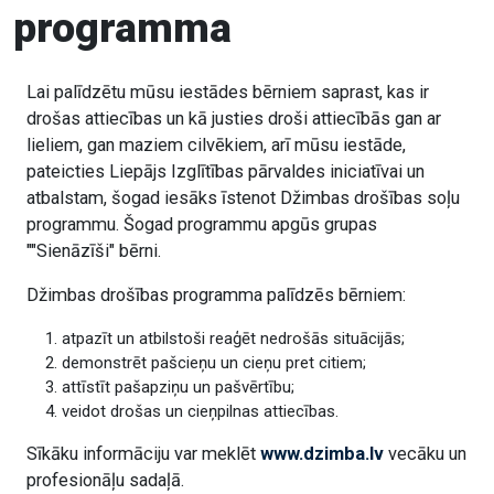
programma
Lai palīdzētu mūsu iestādes bērniem saprast, kas ir
drošas attiecības un kā justies droši attiecībās gan ar
lieliem, gan maziem cilvēkiem, arī mūsu iestāde,
pateicties Liepājs Izglītības pārvaldes iniciatīvai un
atbalstam, šogad iesāks īstenot Džimbas drošības soļu
programmu. Šogad programmu apgūs grupas
""Sienāzīši" bērni.
Džimbas drošības programma palīdzēs bērniem:
atpazīt un atbilstoši reaģēt nedrošās situācijās;
demonstrēt pašcieņu un cieņu pret citiem;
attīstīt pašapziņu un pašvērtību;
veidot drošas un cieņpilnas attiecības.
Sīkāku informāciju var meklēt
www.dzimba.lv
vecāku un
profesionāļu sadaļā.